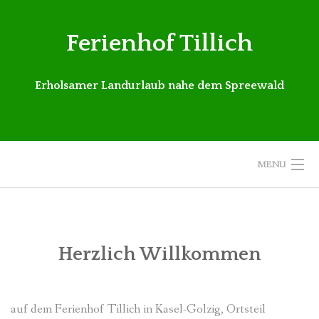
Skip
to
Ferienhof Tillich
content
Erholsamer Landurlaub nahe dem Spreewald
MENU
FERIENWOHNUNGEN
HOF UND UMGEBUNG
Herzlich Willkommen
PREISE
auf dem Ferienhof Tillich in Kasel-Golzig, Ortsteil
KONTAKT