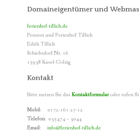
Domaineigentümer und Webmas
FERIENWOHNUNG 5
DER GARTEN
ferienhof-tillich.de
DIE UMGEBUNG
Pension und Ferienhof Tillich
Edith Tillich
Schiebsdorf Nr. 16
15938 Kasel-Golzig
Kontakt
Bitte nutzen Sie das
Kontaktformular
oder rufen Si
Mobil
: ‭0172-161-27-12‬
Telefon
: 035474 – 3044
Email
:
info@ferienhof-tillich.de