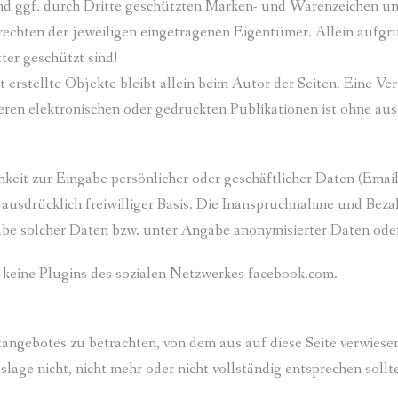
und ggf. durch Dritte geschützten Marken- und Warenzeichen u
rechten der jeweiligen eingetragenen Eigentümer. Allein aufgr
ter geschützt sind!
t erstellte Objekte bleibt allein beim Autor der Seiten. Eine V
n elektronischen oder gedruckten Publikationen ist ohne aus
keit zur Eingabe persönlicher oder geschäftlicher Daten (Email
 ausdrücklich freiwilliger Basis. Die Inanspruchnahme und Beza
be solcher Daten bzw. unter Angabe anonymisierter Daten oder
 keine Plugins des sozialen Netzwerkes facebook.com.
tangebotes zu betrachten, von dem aus auf diese Seite verwiese
age nicht, nicht mehr oder nicht vollständig entsprechen sollt