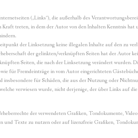
Internetseiten („Links“), die außerhalb des Verantwortungsbere
in Kraft treten, in dem der Autor von den Inhalten Kenntnis ha
hindern.
eitpunkt der Linksetzung keine illegalen Inhalte auf den zu ver
eberschaft der gelinkten/verknüpften Seiten hat der Autor keine
rknüpften Seiten, die nach der Linksetzung verändert wurden. Di
owie für Fremdeinträge in vom Autor eingerichteten Gästebüche
 und insbesondere für Schäden, die aus der Nutzung oder Nichtn
 welche verwiesen wurde, nicht derjenige, der über Links auf die
ie Urheberrechte der verwendeten Grafiken, Tondokumente, Vide
en und Texte zu nutzen oder auf lizenzfreie Grafiken, Tondok